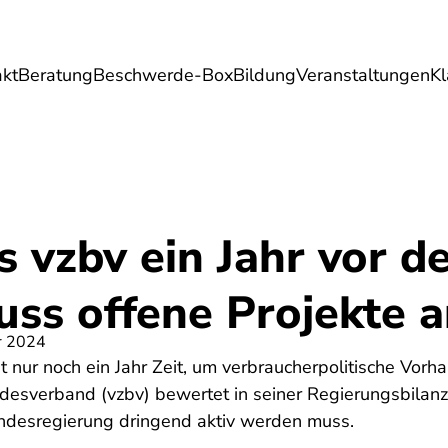
akt
Beratung
Beschwerde-Box
Bildung
Veranstaltungen
K
Umwelt
Gesundheit
Energie
Reis
s vzbv ein Jahr vor d
ss offene Projekte 
r 2024
t nur noch ein Jahr Zeit, um verbraucherpolitische Vor
desverband (vzbv) bewertet in seiner Regierungsbilanz 
undesregierung dringend aktiv werden muss.