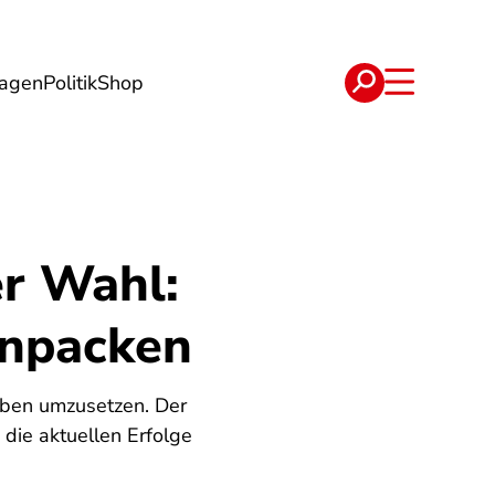
lagen
Politik
Shop
e
Verträge
er Wahl:
anpacken
haben umzusetzen. Der
die aktuellen Erfolge