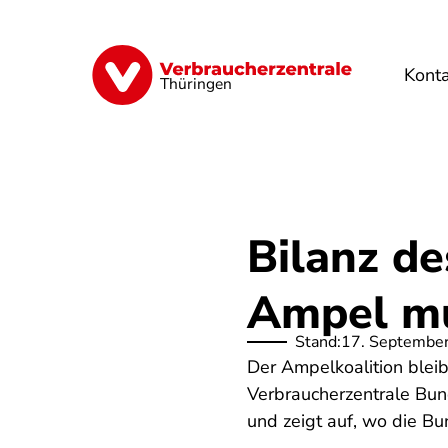
Direkt
zum
Inhalt
Kont
Finanzen
Digitales
Lebensmittel
Thüringen
Bilanz de
Ampel mu
Stand:
17. Septembe
Der Ampelkoalition bleib
Verbraucherzentrale Bun
und zeigt auf, wo die B