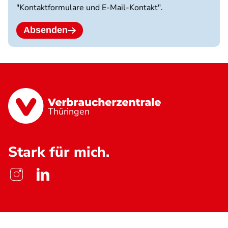
"Kontaktformulare und E-Mail-Kontakt".
Erlaubte
Dateitypen:
jpg
Absenden
jpeg
png
pdf.
Thüringen
Stark für mich.