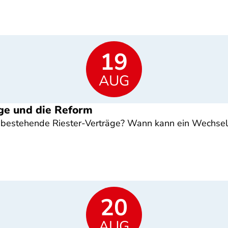
19
AUG
ge und die Reform
estehende Riester-Verträge? Wann kann ein Wechsel s
20
AUG