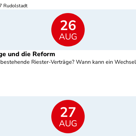
7 Rudolstadt
26
AUG
ge und die Reform
estehende Riester-Verträge? Wann kann ein Wechsel s
27
AUG