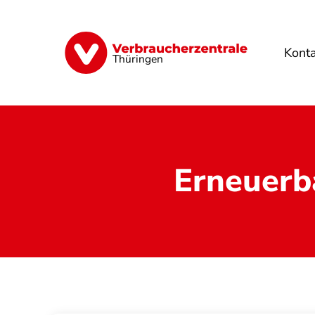
Direkt
zum
Inhalt
Kont
Finanzen
Digitales
Lebensmittel
Thüringen
Erneuerb