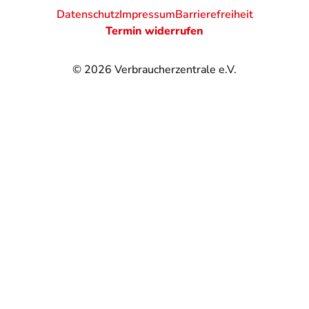
Datenschutz
Impressum
Barrierefreiheit
Termin widerrufen
© 2026
Verbraucherzentrale e.V.
@
@