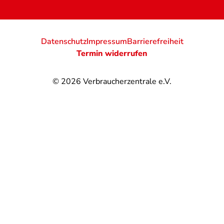
Datenschutz
Impressum
Barrierefreiheit
Termin widerrufen
© 2026
Verbraucherzentrale e.V.
@
@