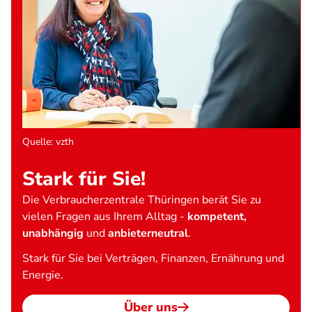
Quelle
:
vzth
Stark für Sie!
Die Verbraucherzentrale Thüringen berät Sie zu
vielen Fragen aus Ihrem Alltag -
kompetent,
unabhängig
und
anbieterneutral
.
Stark für Sie bei Verträgen, Finanzen, Ernährung und
Energie.
Über uns