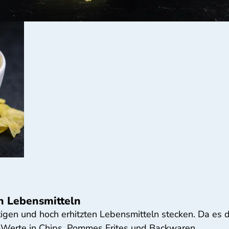
in Lebensmitteln
gen und hoch erhitzten Lebensmitteln stecken. Da es das
-Werte in Chips, Pommes Frites und Backwaren.