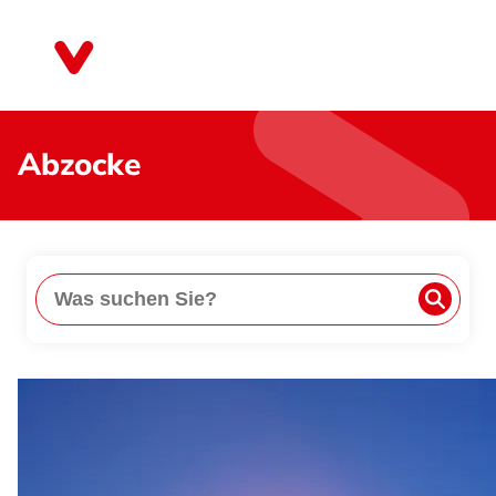
Direkt
zum
Thüringen
Inhalt
Abzocke
Suche