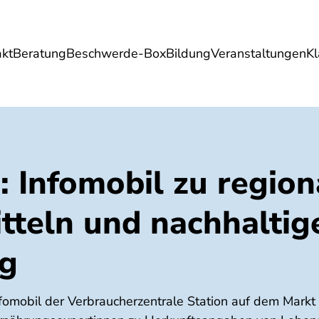
akt
Beratung
Beschwerde-Box
Bildung
Veranstaltungen
K
Umwelt
Gesundheit
Energie
Reis
 Infomobil zu region
tteln und nachhaltig
g
fomobil der Verbraucherzentrale Station auf dem Markt 