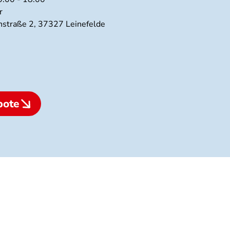
r
nstraße 2, 37327 Leinefelde
bote