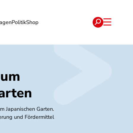
lagen
Politik
Shop
e
Verträge
zum
arten
im Japanischen Garten.
erung und Fördermittel