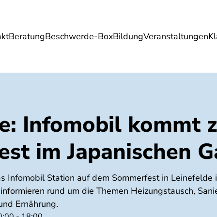
akt
Beratung
Beschwerde-Box
Bildung
Veranstaltungen
K
Umwelt
Gesundheit
Energie
Reis
de: Infomobil kommt 
st im Japanischen G
 Infomobil Station auf dem Sommerfest in Leinefelde 
 informieren rund um die Themen Heizungstausch, Sani
und Ernährung.
0:00 - 18:00