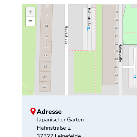
+
−
Adresse
Japanischer Garten
Hahnstraße 2
37327
Leinefelde