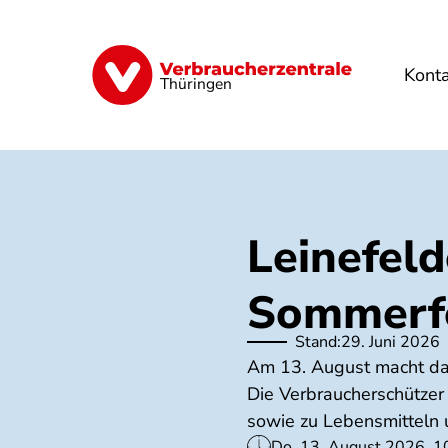
Direkt
zum
Inhalt
Kont
Finanzen
Digitales
Lebensmittel
Thüringen
Leinefel
Sommerfe
Stand:
29. Juni 2026
Am 13. August macht das
Die Verbraucherschützer
sowie zu Lebensmitteln 
Do, 13. August 2026, 1