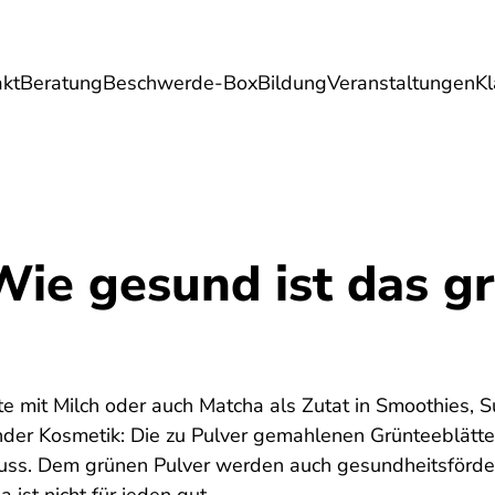
akt
Beratung
Beschwerde-Box
Bildung
Veranstaltungen
K
Umwelt
Gesundheit
Energie
Reis
Wie gesund ist das g
6
 mit Milch oder auch Matcha als Zutat in Smoothies, S
der Kosmetik: Die zu Pulver gemahlenen Grünteeblätte
enuss. Dem grünen Pulver werden auch gesundheitsför