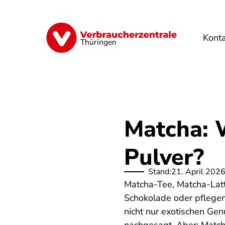
Direkt
zum
Inhalt
Kont
Finanzen
Digitales
Lebensmittel
Thüringen
Matcha: 
Pulver?
Stand:
21. April 202
Matcha-Tee, Matcha-Latte
Schokolade oder pflegen
nicht nur exotischen G