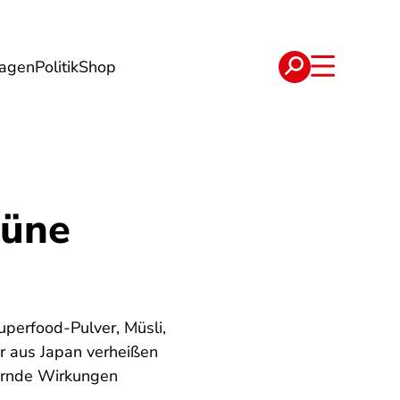
lagen
Politik
Shop
e
Verträge
rüne
uperfood-Pulver, Müsli,
r aus Japan verheißen
dernde Wirkungen