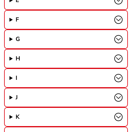
E
F
G
H
I
J
K