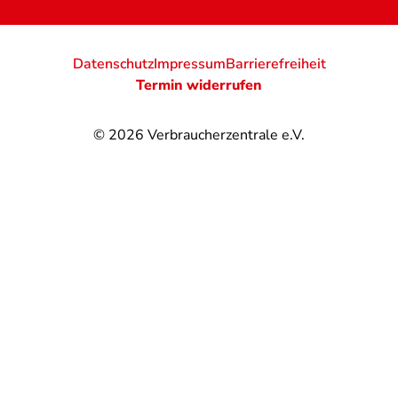
Datenschutz
Impressum
Barrierefreiheit
Termin widerrufen
© 2026
Verbraucherzentrale e.V.
@
@