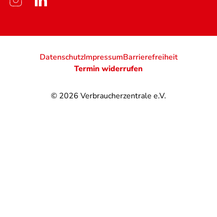
Datenschutz
Impressum
Barrierefreiheit
Termin widerrufen
© 2026
Verbraucherzentrale e.V.
@
@