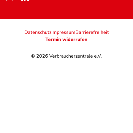
Datenschutz
Impressum
Barrierefreiheit
Termin widerrufen
© 2026
Verbraucherzentrale e.V.
@
@