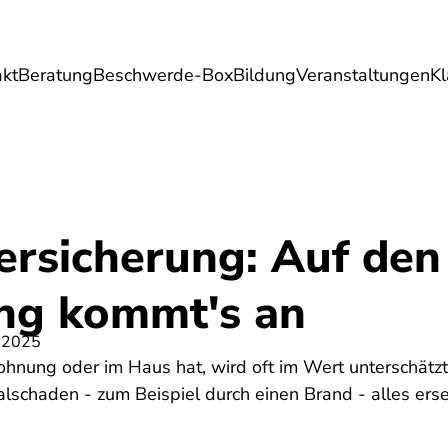
akt
Beratung
Beschwerde-Box
Bildung
Veranstaltungen
K
Umwelt
Gesundheit
Energie
Reis
ersicherung: Auf den
ung kommt's an
 2025
nung oder im Haus hat, wird oft im Wert unterschätzt. S
schaden - zum Beispiel durch einen Brand - alles erset