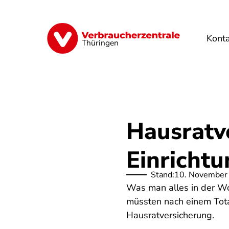
Direkt
zum
Inhalt
Kont
Finanzen
Digitales
Lebensmittel
Thüringen
Hausratv
Einricht
Stand:
10. November
Was man alles in der Woh
müssten nach einem Total
Hausratversicherung.