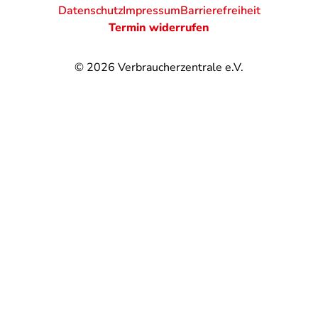
Datenschutz
Impressum
Barrierefreiheit
Termin widerrufen
© 2026
Verbraucherzentrale e.V.
@
@