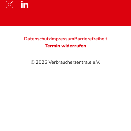
Datenschutz
Impressum
Barrierefreiheit
Termin widerrufen
© 2026
Verbraucherzentrale e.V.
@
@