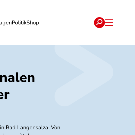
lagen
Politik
Shop
e
Verträge
onalen
er
 in Bad Langensalza. Von