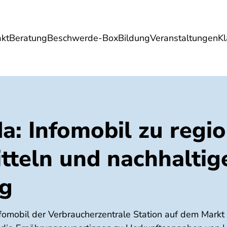
akt
Beratung
Beschwerde-Box
Bildung
Veranstaltungen
K
Umwelt
Gesundheit
Energie
Reis
: Infomobil zu regi
tteln und nachhaltig
g
nfomobil der Verbraucherzentrale Station auf dem Markt