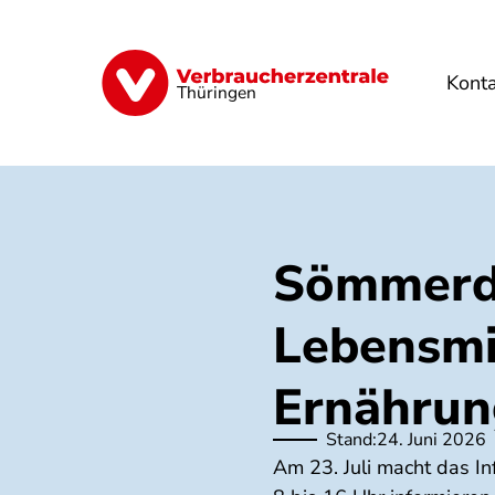
Direkt
zum
Inhalt
Kont
Finanzen
Digitales
Lebensmittel
Thüringen
Sömmerda
Lebensmi
Ernährun
Stand:
24. Juni 2026
Am 23. Juli macht das I