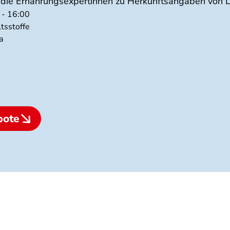
n die Ernährungsexpertinnen zu Herkunftsangaben von L
 - 16:00
tsstoffe
a
bote