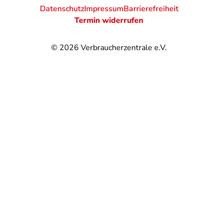
Datenschutz
Impressum
Barrierefreiheit
Termin widerrufen
© 2026
Verbraucherzentrale e.V.
@
@