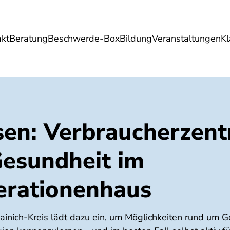
akt
Beratung
Beschwerde-Box
Bildung
Veranstaltungen
K
Umwelt
Gesundheit
Energie
Reis
en: Verbraucherzent
Gesundheit im
rationenhaus
ainich-Kreis lädt dazu ein, um Möglichkeiten rund um 