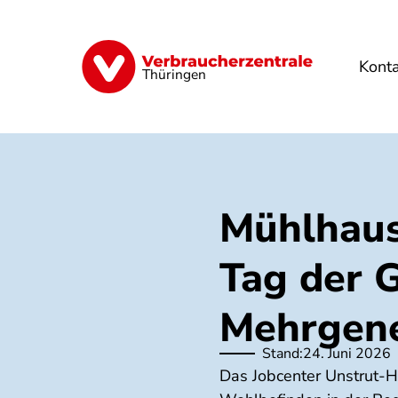
Direkt
zum
Inhalt
Kont
Finanzen
Digitales
Lebensmittel
Thüringen
Mühlhaus
Tag der 
Mehrgene
Stand:
24. Juni 2026
Das Jobcenter Unstrut-H