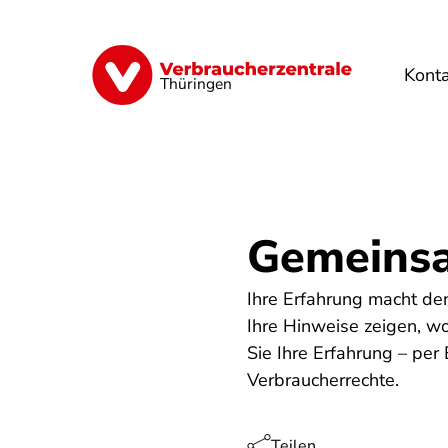
Direkt
zum
Inhalt
Kont
Finanzen
Digitales
Lebensmittel
Thüringen
Gemeinsa
Ihre Erfahrung macht den
Ihre Hinweise zeigen, wo
Sie Ihre Erfahrung – per
Verbraucherrechte.
Teilen