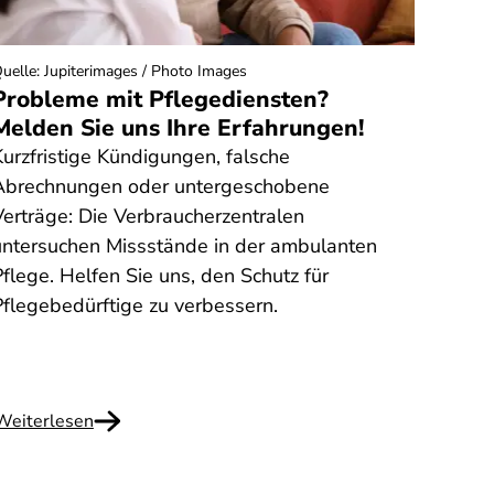
uelle
:
Jupiterimages / Photo Images
Quelle
:
Probleme mit Pflegediensten?
Abge
Melden Sie uns Ihre Erfahrungen!
Sie 
Loot
Kurzfristige Kündigungen, falsche
Haben
Abrechnungen oder untergeschobene
und n
Verträge: Die Verbraucherzentralen
Videos
untersuchen Missstände in der ambulanten
Verbr
flege. Helfen Sie uns, den Schutz für
betro
Pflegebedürftige zu verbessern.
Mecha
Weiterlesen
Weite