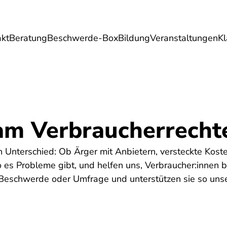
akt
Beratung
Beschwerde-Box
Bildung
Veranstaltungen
K
Umwelt
Gesundheit
Energie
Reis
m Verbraucherrechte
 Unterschied: Ob Ärger mit Anbietern, versteckte Koste
 es Probleme gibt, und helfen uns, Verbraucher:innen b
 Beschwerde oder Umfrage und unterstützen sie so unser