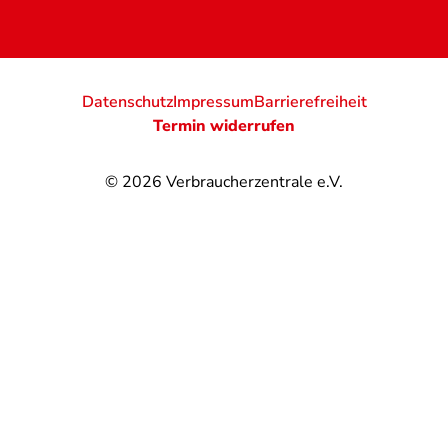
Datenschutz
Impressum
Barrierefreiheit
Termin widerrufen
© 2026
Verbraucherzentrale e.V.
@
@