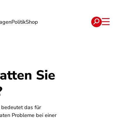
lagen
Politik
Shop
e
Verträge
atten Sie
?
 bedeutet das für
naten Probleme bei einer