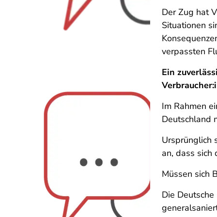
Der Zug hat V
Situationen si
Konsequenzen 
verpassten F
Ein zuverläss
Verbraucher:i
Im Rahmen ein
Deutschland m
Ursprünglich 
an, dass sich
Müssen sich B
Die Deutsche 
generalsanier