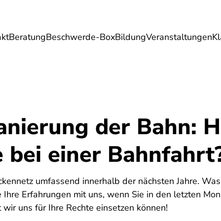
akt
Beratung
Beschwerde-Box
Bildung
Veranstaltungen
K
Umwelt
Gesundheit
Energie
Reis
anierung der Bahn: H
 bei einer Bahnfahrt
reckennetz umfassend innerhalb der nächsten Jahre. Was
 Ihre Erfahrungen mit uns, wenn Sie in den letzten Mo
 wir uns für Ihre Rechte einsetzen können!