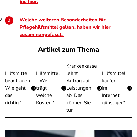
Sie hier.
Welche weiteren Besonderheiten für
Pflegehilfsmittel gelten, haben wir hier
zusammengefasst.
Artikel zum Thema
Krankenkasse
Hilfsmittel
Hilfsmittel
lehnt
Hilfsmittel
beantragen:
- Wer
Antrag auf
kaufen -
Wie geht
trägt
Leistungen
im
das
welche
ab: Das
Internet
richtig?
Kosten?
können Sie
günstiger?
tun