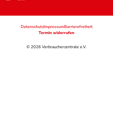
Datenschutz
Impressum
Barrierefreiheit
Termin widerrufen
© 2026
Verbraucherzentrale e.V.
@
@