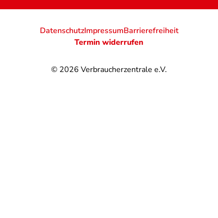
Datenschutz
Impressum
Barrierefreiheit
Termin widerrufen
© 2026
Verbraucherzentrale e.V.
@
@