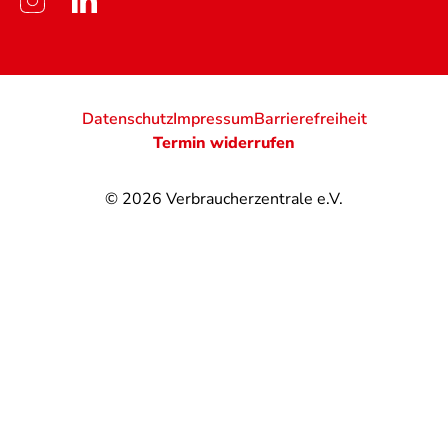
Datenschutz
Impressum
Barrierefreiheit
Termin widerrufen
© 2026
Verbraucherzentrale e.V.
@
@