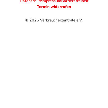
Datenschutz
Impressum
Barrierefreiheit
Termin widerrufen
© 2026
Verbraucherzentrale e.V.
@
@