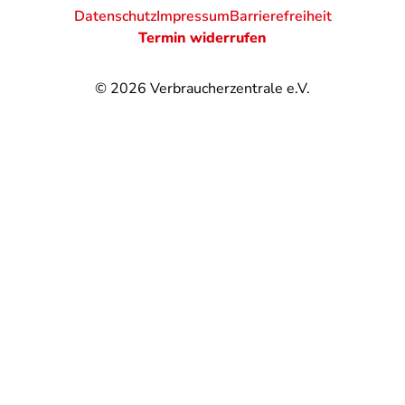
Datenschutz
Impressum
Barrierefreiheit
Termin widerrufen
© 2026
Verbraucherzentrale e.V.
@
@