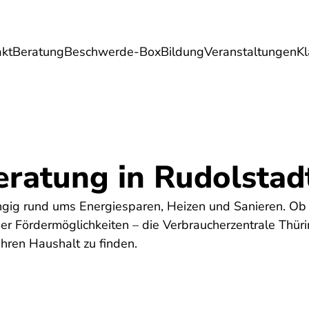
akt
Beratung
Beschwerde-Box
Bildung
Veranstaltungen
K
Umwelt
Gesundheit
Energie
Reis
eratung in Rudolstad
ngig rund ums Energiesparen, Heizen und Sanieren. Ob
r Fördermöglichkeiten – die Verbraucherzentrale Thürin
hren Haushalt zu finden.