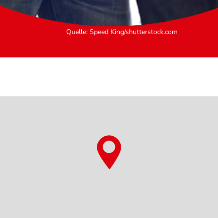
Quelle
:
Speed King/shutterstock.com