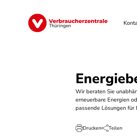
Direkt
zum
Inhalt
Kont
Finanzen
Digitales
Lebensmittel
Thüringen
Energieb
Wir beraten Sie unabhä
erneuerbare Energien ode
passende Lösungen für I
Drucken
Teilen