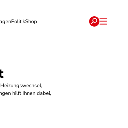
lagen
Politik
Shop
e
Verträge
t
 Heizungswechsel,
gen hilft Ihnen dabei,