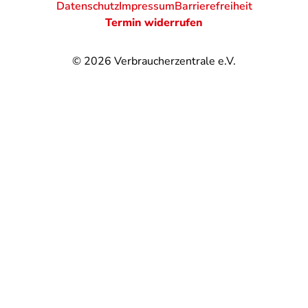
Datenschutz
Impressum
Barrierefreiheit
Termin widerrufen
© 2026
Verbraucherzentrale e.V.
@
@