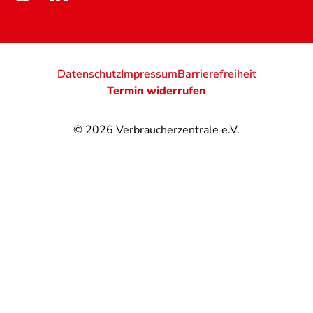
Datenschutz
Impressum
Barrierefreiheit
Termin widerrufen
© 2026
Verbraucherzentrale e.V.
@
@