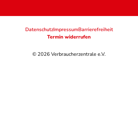
Datenschutz
Impressum
Barrierefreiheit
Termin widerrufen
© 2026
Verbraucherzentrale e.V.
@
@