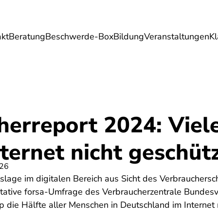
akt
Beratung
Beschwerde-Box
Bildung
Veranstaltungen
K
Umwelt
Gesundheit
Energie
Reis
herreport 2024: Viel
nternet nicht geschüt
026
slage im digitalen Bereich aus Sicht des Verbrauchersc
tative forsa-Umfrage des Verbraucherzentrale Bundesv
 die Hälfte aller Menschen in Deutschland im Internet n