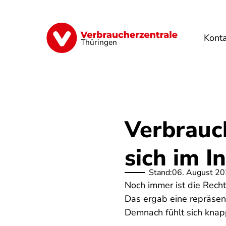
Direkt
zum
Inhalt
Kont
Finanzen
Digitales
Lebensmittel
Thüringen
Verbrauc
sich im I
Stand:
06. August 2
Noch immer ist die Recht
Das ergab eine repräsen
Demnach fühlt sich knapp