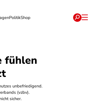
lagen
Politik
Shop
e
Verträge
e fühlen
zt
hutzes unbefriedigend.
erbands (vzbv).
icht sicher.