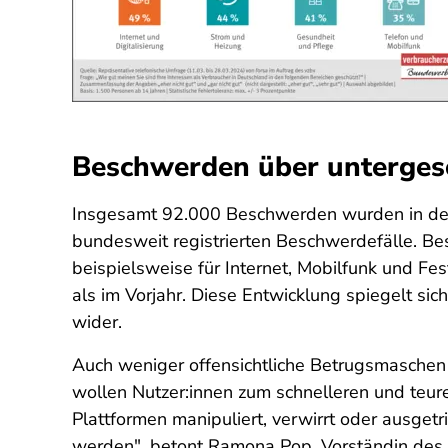
Beschwerden über unterges
Insgesamt 92.000 Beschwerden wurden in den Ve
bundesweit registrierten Beschwerdefälle. B
beispielsweise für Internet, Mobilfunk und Fe
als im Vorjahr. Diese Entwicklung spiegelt s
wider.
Auch weniger offensichtliche Betrugsmaschen
wollen Nutzer:innen zum schnelleren und teure
Plattformen manipuliert, verwirrt oder ausget
werden", betont Ramona Pop, Vorständin des 