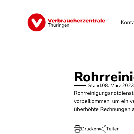
Direkt
zum
Inhalt
Kont
Finanzen
Digitales
Lebensmittel
Thüringen
Rohrrein
Stand:
08. März 2023
Rohrreinigungsnotdienste
vorbeikommen, um ein ve
überhöhte Rechnungen a
Drucken
Teilen