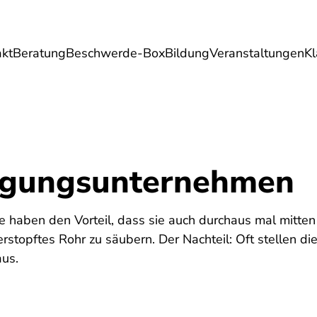
akt
Beratung
Beschwerde-Box
Bildung
Veranstaltungen
K
Umwelt
Gesundheit
Energie
Reis
igungsunternehmen
 haben den Vorteil, dass sie auch durchaus mal mitten
rstopftes Rohr zu säubern. Der Nachteil: Oft stellen d
us.