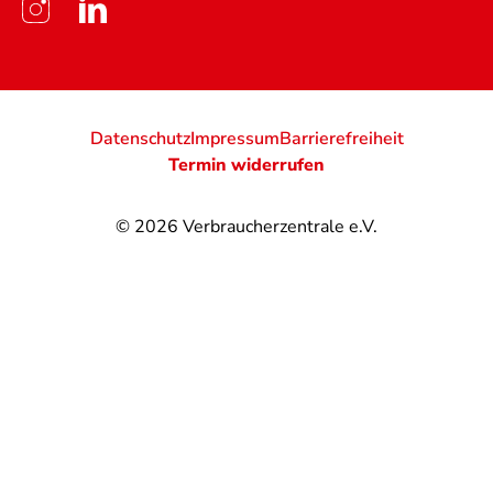
Datenschutz
Impressum
Barrierefreiheit
Termin widerrufen
© 2026
Verbraucherzentrale e.V.
@
@