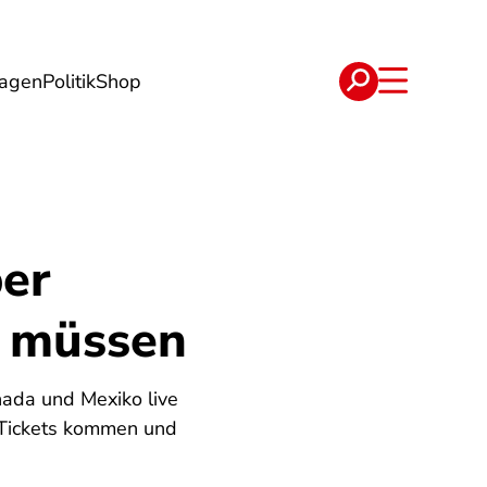
lagen
Politik
Shop
e
Verträge
er
n müssen
nada und Mexiko live
n Tickets kommen und