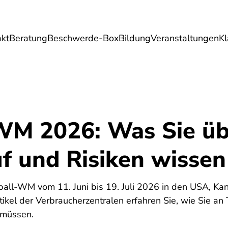
akt
Beratung
Beschwerde-Box
Bildung
Veranstaltungen
K
Umwelt
Gesundheit
Energie
Reis
WM 2026: Was Sie üb
uf und Risiken wisse
ball-WM vom 11. Juni bis 19. Juli 2026 in den USA, Ka
tikel der Verbraucherzentralen erfahren Sie, wie Sie a
 müssen.