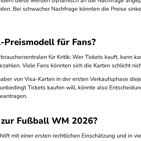
sondern diese werden dynamisch an die Nachfrage angep
rden. Bei schwacher Nachfrage könnten die Preise sink
A-Preismodell für Fans?
raucherzentralen für Kritik: Wer Tickets kauft, kann 
ahlen. Viele Fans könnten sich die Karten schlicht nich
aber von Visa-Karten in der ersten Verkaufsphase diej
nbedingt Tickets kaufen will, könnte also Entscheidunge
 beantragen.
s zur Fußball WM 2026?
hilft mit einer ersten rechtlichen Einschätzung und in v