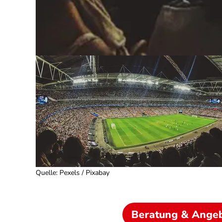
Quelle
:
Pexels / Pixabay
Beratung & Ange