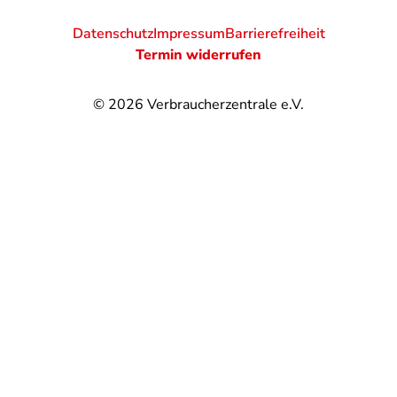
Datenschutz
Impressum
Barrierefreiheit
Termin widerrufen
© 2026
Verbraucherzentrale e.V.
@
@