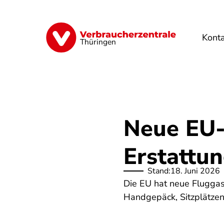
Direkt
zum
Inhalt
Kont
Finanzen
Digitales
Lebensmittel
Thüringen
Neue EU-
Erstattu
Stand:
18. Juni 2026
Die EU hat neue Fluggas
Handgepäck, Sitzplätzen