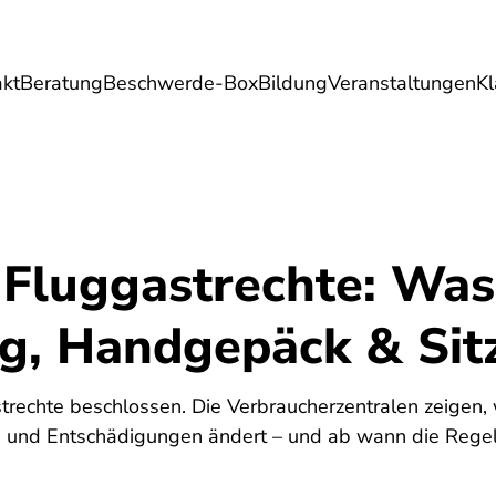
akt
Beratung
Beschwerde-Box
Bildung
Veranstaltungen
K
Umwelt
Gesundheit
Energie
Reis
Fluggastrechte: Was 
ng, Handgepäck & Sit
trechte beschlossen. Die Verbraucherzentralen zeigen, 
 und Entschädigungen ändert – und ab wann die Regel