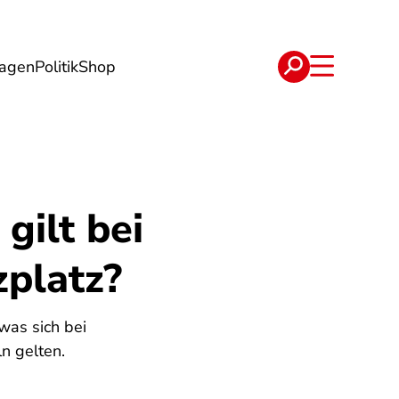
lagen
Politik
Shop
e
Verträge
gilt bei
zplatz?
was sich bei
n gelten.