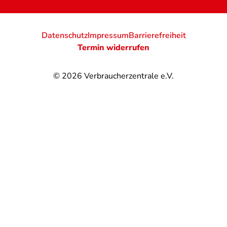
Datenschutz
Impressum
Barrierefreiheit
Termin widerrufen
© 2026
Verbraucherzentrale e.V.
@
@