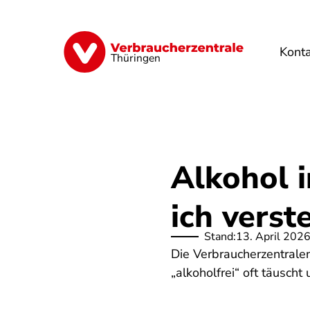
Direkt
zum
Inhalt
Kont
Finanzen
Digitales
Lebensmittel
Thüringen
Alkohol 
ich verst
Stand:
13. April 202
Die Verbraucherzentralen
„alkoholfrei“ oft täusc