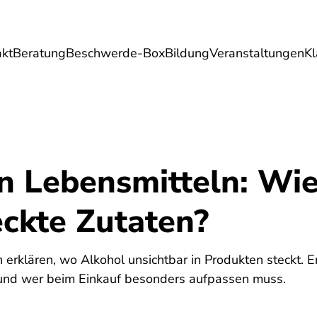
akt
Beratung
Beschwerde-Box
Bildung
Veranstaltungen
K
Umwelt
Gesundheit
Energie
Reis
in Lebensmitteln: Wi
eckte Zutaten?
6
 erklären, wo Alkohol unsichtbar in Produkten steckt. 
ht und wer beim Einkauf besonders aufpassen muss.