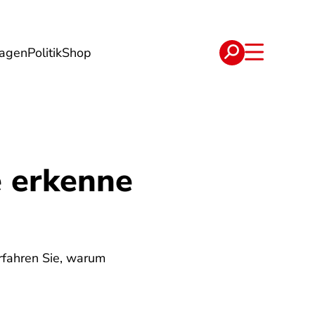
lagen
Politik
Shop
e
Verträge
e erkenne
Erfahren Sie, warum