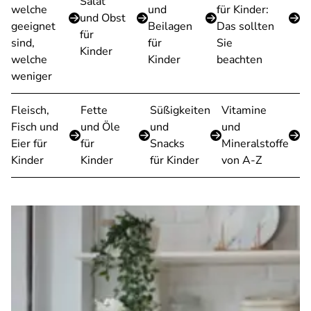
Salat
welche
und
für Kinder:
und Obst
geeignet
Beilagen
Das sollten
für
sind,
für
Sie
Kinder
welche
Kinder
beachten
weniger
Fleisch,
Fette
Süßigkeiten
Vitamine
Fisch und
und Öle
und
und
Eier für
für
Snacks
Mineralstoffe
Kinder
Kinder
für Kinder
von A-Z