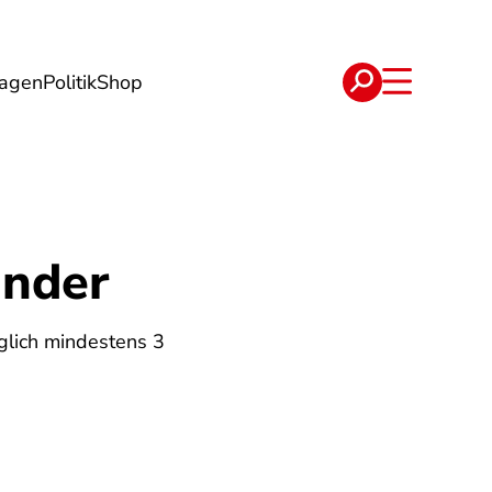
lagen
Politik
Shop
e
Verträge
inder
äglich mindestens 3