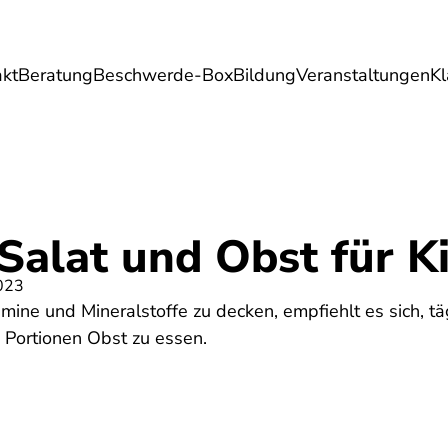
akt
Beratung
Beschwerde-Box
Bildung
Veranstaltungen
K
Umwelt
Gesundheit
Energie
Reis
Salat und Obst für K
023
mine und Mineralstoffe zu decken, empfiehlt es sich, t
Portionen Obst zu essen.