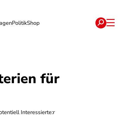
lagen
Politik
Shop
e
Verträge
erien für
entiell Interessierte:r