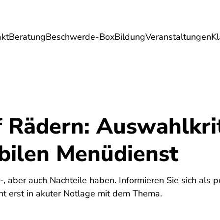
akt
Beratung
Beschwerde-Box
Bildung
Veranstaltungen
K
Umwelt
Gesundheit
Energie
Reis
 Rädern: Auswahlkrit
bilen Menüdienst
 aber auch Nachteile haben. Informieren Sie sich als pot
cht erst in akuter Notlage mit dem Thema.