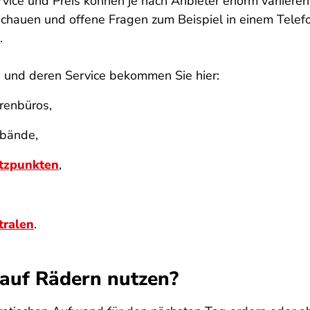
Service und Preis können je nach Anbieter enorm variieren
hauen und offene Fragen zum Beispiel in einem Telefon
i.
 und deren Service bekommen Sie hier:
orenbüros,
rbände,
ützpunkten
,
tralen
.
 auf Rädern nutzen?