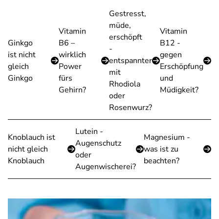
Gestresst,
müde,
Vitamin
Vitamin
erschöpft
Ginkgo
B6 –
B12 -
-
ist nicht
wirklich
gegen
entspannter
gleich
Power
Erschöpfung
mit
Ginkgo
fürs
und
Rhodiola
Gehirn?
Müdigkeit?
oder
Rosenwurz?
Lutein -
Knoblauch ist
Magnesium -
Augenschutz
nicht gleich
was ist zu
oder
Knoblauch
beachten?
Augenwischerei?