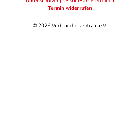
Datenschutz
Impressum
Barrierefreiheit
Termin widerrufen
© 2026
Verbraucherzentrale e.V.
@
@