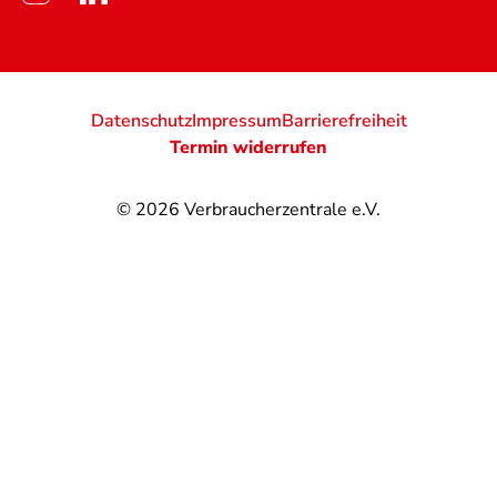
Datenschutz
Impressum
Barrierefreiheit
Termin widerrufen
© 2026
Verbraucherzentrale e.V.
@
@