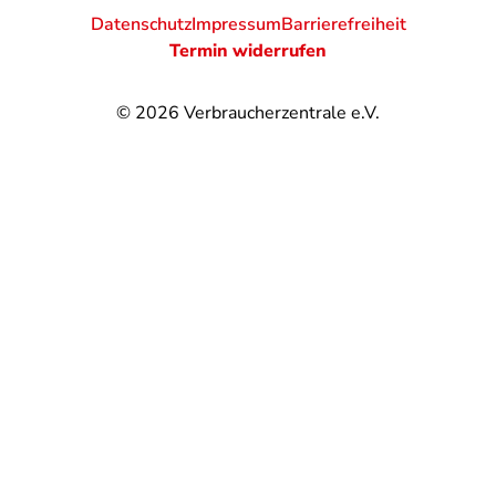
Datenschutz
Impressum
Barrierefreiheit
Termin widerrufen
© 2026
Verbraucherzentrale e.V.
@
@