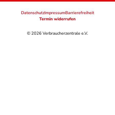
Datenschutz
Impressum
Barrierefreiheit
Termin widerrufen
© 2026
Verbraucherzentrale e.V.
@
@