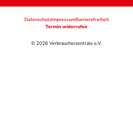
Datenschutz
Impressum
Barrierefreiheit
Termin widerrufen
© 2026
Verbraucherzentrale e.V.
@
@